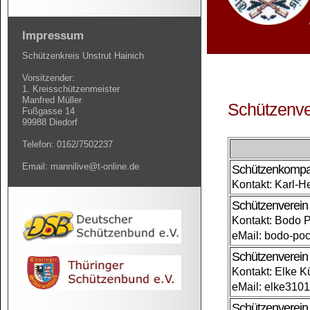
Impressum
-
Schützenkreis Unstrut Hainich
Vorsitzender:
1. Kreisschützenmeister
Manfred Müller
Schützenve
Fußgasse 14
99988 Diedorf
Telefon: 0162/7502237
Email: mannilive@t-online.de
Schützenkompani
Kontakt: Karl-H
Schützenverein
Kontakt: Bodo 
eMail: bodo-po
Schützenverein 
Kontakt: Elke 
eMail: elke31
Schützenverein 